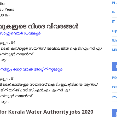
PL
ation
 35 Years
B-
30 0/-
ITI
വുകളുടെ വിശദ വിവരങ്ങൾ
Di
സോഫ്റ്റ്-വെയർ ഡവലപ്പർ
8t
്ണം : 04
ടെക്. കമ്പ്യൂട്ടർ സയൻസ് അല്ലെങ്കിൽ ഐ.ടി./എം.സി.എ./
MB
മ്പ്യൂട്ടർ സയൻസ്.
0 രൂപ.
സ്റ്റം നെറ്റ് വർക്ക് അഡ്മിനിസ്ട്രേറ്റർ
PS
്ണം : 01
.ടെക്.കമ്പ്യൂട്ടർ സയൻസ്/ഐ.ടി./ഇലക്ട്രിക്കൽ ആൻഡ്
Pri
എൻജിനീയറിങ്.2.സി.സി.എൻ.എ./എം.സി.എ./
്പ്യൂട്ടർ സയൻസ്.
Av
0 രൂപ.
for Kerala Water Authority jobs 2020