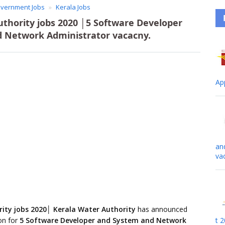
vernment Jobs
Kerala Jobs
thority jobs 2020 │5 Software Developer
 Network Administrator vacacny.
Ap
an
va
ity jobs 2020│ Kerala Water Authority
has announced
on for
5 Software Developer and System and Network
t 