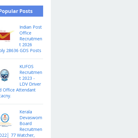
Popular Posts
Indian Post
Office
Recruitmen
t 2026
ply 28636 GDS Posts
KUFOS
Recruitmen
t 2023 -
LDV Driver
d Office Attendant
cacny.
Kerala
Devaswom
Board
Recruitmen
2022│ 77 Watcher,