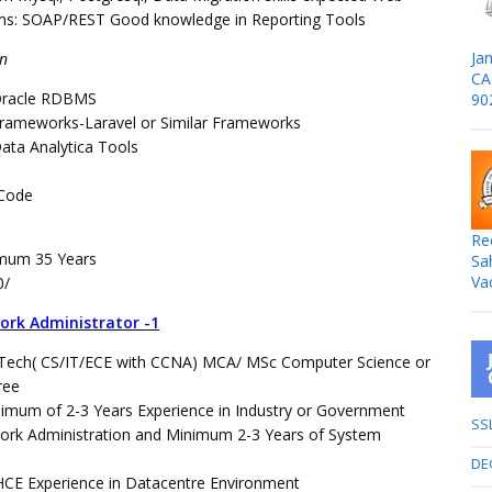
rms: SOAP/REST Good knowledge in Reporting Tools
Jan
en
CA
Oracle RDBMS
90
rameworks-Laravel or Similar Frameworks
ata Analytica Tools
SCode
Re
imum 35 Years
Sa
Va
0/
ork Administrator -1
B.Tech( CS/IT/ECE with CCNA) MCA/ MSc Computer Science or
gree
nimum of 2-3 Years Experience in Industry or Government
SS
ork Administration and Minimum 2-3 Years of System
.
DE
E Experience in Datacentre Environment