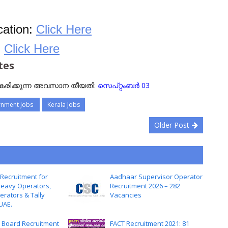
ication:
Click Here
:
Click Here
tes
കരിക്കുന്ന അവസാന തീയതി:
സെപ്റ്റംബർ 03
nment Jobs
Kerala Jobs
Older Post
Recruitment for
Aadhaar Supervisor Operator
Heavy Operators,
Recruitment 2026 – 282
rators & Tally
Vacancies
 UAE.
 Board Recruitment
FACT Recruitment 2021: 81