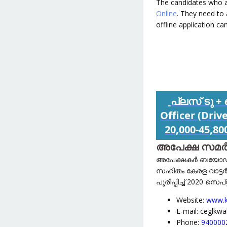
The candidates who ar
Online
. They need to 
offline application ca
പ്ലസ് ടു +
Officer (Driv
20,000-45,8
അപേക്ഷ സമർപ്പ
അപേക്ഷകർ ബയോഡാറ്റയ
സഹിതം കേരള വാട്ട
പൂരിപ്പിച്ച് 2020 സെ
Website:
www.k
E-mail: ceglk
Phone:
940000