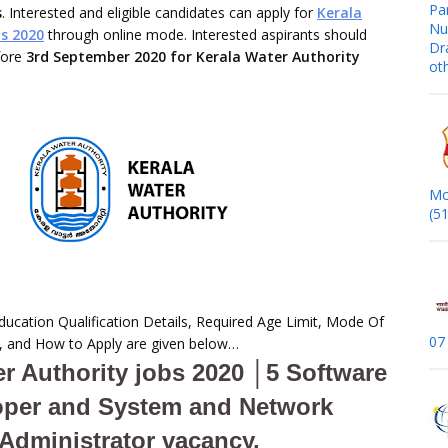
Pa
s
. Interested and eligible candidates can apply for
Kerala
Nur
s 2020
through online mode. Interested aspirants should
Dr
fore
3rd September 2020 for Kerala Water Authority
ot
Mo
(5
 Education Qualification Details, Required Age Limit, Mode Of
07
s, and How to Apply are given below…
er Authority jobs 2020 │5 Software
oper and System and Network
Administrator vacancy.