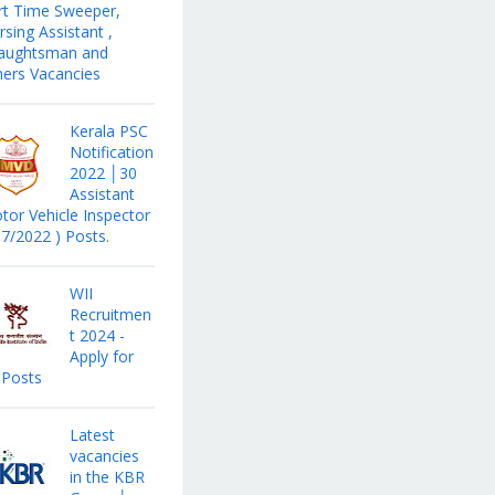
rt Time Sweeper,
sing Assistant ,
aughtsman and
hers Vacancies
Kerala PSC
Notification
2022 │30
Assistant
tor Vehicle Inspector
17/2022 ) Posts.
WII
Recruitmen
t 2024 -
Apply for
 Posts
Latest
vacancies
in the KBR