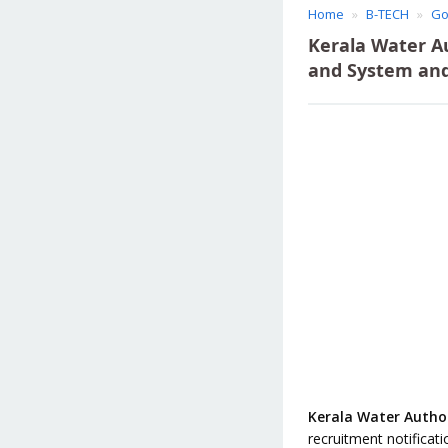
Home
B-TECH
Go
Kerala Water Au
and System and
Kerala Water Author
recruitment notificati