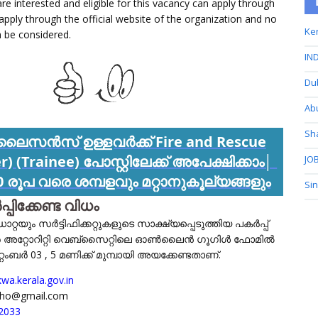
e interested and eligible for this vacancy can apply through
apply through the official website of the organization and no
Ker
n be considered.
IND
Du
Ab
Sh
 ലൈസൻസ് ഉള്ളവർക്ക് Fire and Rescue
er) (Trainee) പോസ്റ്റിലേക്ക് അപേക്ഷിക്കാം│
JOB
00 രൂപ വരെ ശമ്പളവും മറ്റാനുകൂല്യങ്ങളും
Si
ിക്കേണ്ട വിധം
ും സർട്ടിഫിക്കറ്റുകളുടെ സാക്ഷ്യപ്പെടുത്തിയ പകർപ്പ്
ർ അറ്റോറിറ്റി വെബ്‌സൈറ്റിലെ ഓൺലൈൻ ഗൂഗിൾ ഫോമിൽ
പ്റ്റംബർ 03 , 5 മണിക്ക് മുമ്പായി അയക്കേണ്ടതാണ്.
wa.kerala.gov.in
waho@gmail.com
2033