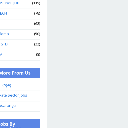
US TWO JOB
(115)
TECH
(78)
(68)
ploma
(50)
h STD
(22)
A
(8)
More From Us
C ഗുരു
vate Sector jobs
asarangal
Jobs By