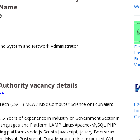
 Name
Wo
ty
and System and Network Administrator
De
La
Bu
Va
Authority vacancy details
-4
B.Tech (CS/IT) MCA / MSc Computer Science or Equivalent
t 
fo
Cle
. 5 Years of experience in Industry or Government Sector in
anguages and Platform LAMP Linux-Apache-MySQL PHP
ing platform-Node js Scripts Javascript, jquery Bootstrap
 Mysql, Postgresql, Data Migration skills expected Web-