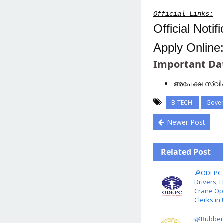
Official Links:
Official Notif
Apply Online
Important Da
അപേക്ഷ സ്വീ
B-TECH
Gover
Newer Post
Related Post
🔎ODEPC 
Drivers, 
Crane Ope
Clerks in
🌿Rubber