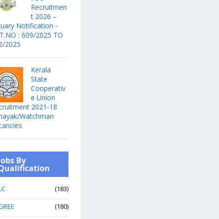
Recruitmen
t 2026 –
uary Notification -
T.NO : 609/2025 TO
2/2025
Kerala
State
Cooperativ
e Union
cruitment 2021-18
hayak/Watchman
cancies
Jobs By
Qualification
LC
(183)
GREE
(180)