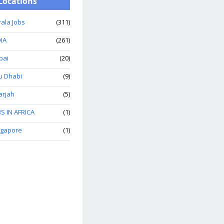
Locations
ala Jobs
(311)
IA
(261)
bai
(20)
u Dhabi
(9)
arjah
(5)
S IN AFRICA
(1)
ngapore
(1)