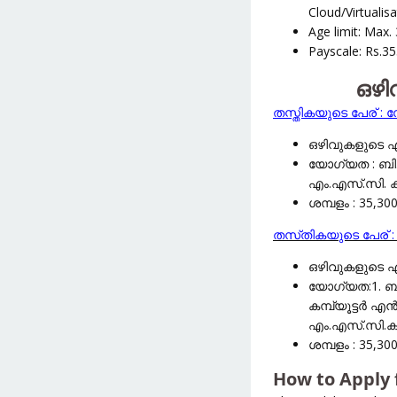
Cloud/Virtualis
Age limit: Max.
Payscale: Rs.35
ഒഴി
തസ്തികയുടെ പേര് : 
ഒഴിവുകളുടെ എണ
യോഗ്യത : ബി.
എം.എസ്.സി. ക
ശമ്പളം : 35,30
തസ്‌തികയുടെ പേര് : സി
ഒഴിവുകളുടെ എണ
യോഗ്യത:1. ബി
കമ്പ്യൂട്ടർ 
എം.എസ്.സി.കമ
ശമ്പളം : 35,30
How to Apply 