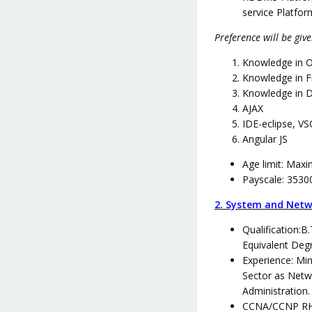
service Platfo
Preference will be giv
Knowledge in 
Knowledge in F
Knowledge in D
AJAX
IDE-eclipse, V
Angular JS
Age limit: Max
Payscale: 3530
2. System and Netw
Qualification:
Equivalent De
Experience: Mi
Sector as Netw
Administration
CCNA/CCNP RHC