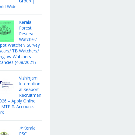
Group │
rld Wide.
Kerala
Forest
Reserve
Watcher/
pot Watcher/ Survey
scars/ TB Watchers/
nglow Watchers
cancies (408/2021)
Vizhinjam
Internation
al Seaport
Recruitmen
2026 – Apply Online
r MTP & Accounts
rk
📌Kerala
PSC